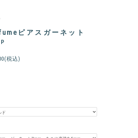
e
rfumeピアスガーネット
5P
400(税込)