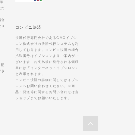
確
ただ
場合
なり
コンビニ決済
決済代行専門会社であるGMOイプシ
ロン株式会社の決済代行システムを利
用しております。コンビニ決済の場合
払込番号はイプシロンよりご案内がご
ざいます。お支払後に発行される領収
た配
書には「インターネットイプシロン」
でき
と表示されます。
コンビニ決済の詳細に関してはイプシ
ロンへお問い合わせください。※商
品・発送等に関するお問い合わせは当
ショップまでお願いいたします。