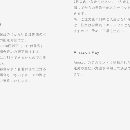
7日以内ご入金ください。ご入金を
認してからの発送手配とさせてい
きます。
尚、ご注文後７日間ご入金がない
便
は、注文は自動的にキャンセルと
ますので、予めご了承ください。
保証のつかない普通郵便のポ
の配送方法です。
2000円以下（主に付属品）
場合選のみ択下頂けます。
Amazon Pay
はご利用できませんのでご注
Amazonのアカウントに登録され
い。
送先や支払い方法を利用して決済
容量が多く普通郵便では対応
ます。
場合もございます。その際は
ご連絡いたします。