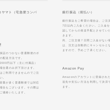
コヤマト（宅急便コンパ
銀行振込（前払い）
銀行振込をご希望の場合は、ご注
7日以内ご入金ください。ご入金を
認してからの発送手配とさせてい
きます。
尚、ご注文後７日間ご入金がない
便
は、注文は自動的にキャンセルと
ますので、予めご了承ください。
保証のつかない普通郵便のポ
の配送方法です。
2000円以下（主に付属品）
場合選のみ択下頂けます。
Amazon Pay
はご利用できませんのでご注
Amazonのアカウントに登録され
い。
送先や支払い方法を利用して決済
容量が多く普通郵便では対応
ます。
場合もございます。その際は
ご連絡いたします。