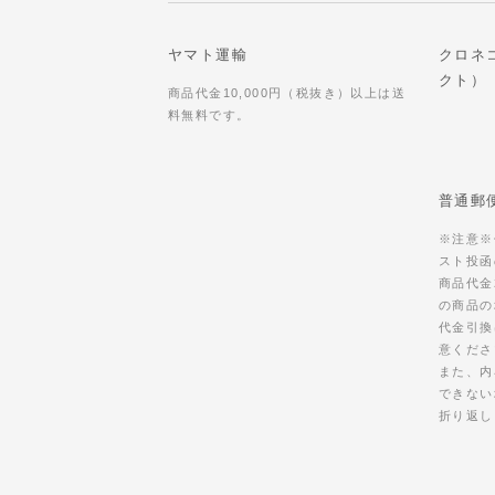
ヤマト運輸
クロネ
クト）
商品代金10,000円（税抜き）以上は送
料無料です。
普通郵
※注意※
スト投函
商品代金
の商品の
代金引換
意くださ
また、内
できない
折り返し