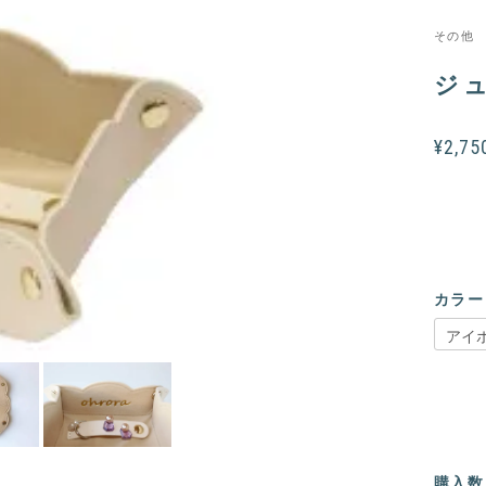
その他
ジ
¥2,7
カラー
購入数