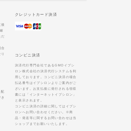
クレジットカード決済
文後
確
ただ
場合
なり
コンビニ決済
決済代行専門会社であるGMOイプシ
ロン株式会社の決済代行システムを利
用しております。コンビニ決済の場合
払込番号はイプシロンよりご案内がご
ざいます。お支払後に発行される領収
た配
書には「インターネットイプシロン」
でき
と表示されます。
コンビニ決済の詳細に関してはイプシ
ロンへお問い合わせください。※商
品・発送等に関するお問い合わせは当
ショップまでお願いいたします。