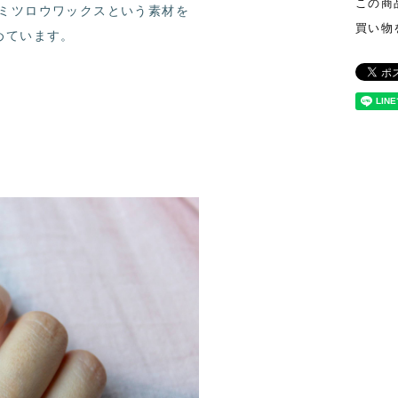
この商
ミツロウワックスという素材を
買い物
めています。