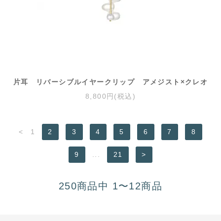
片耳 リバーシブルイヤークリップ アメジスト×クレオ
8,800円(税込)
<
1
2
3
4
5
6
7
8
9
...
21
>
250商品中 1〜12商品